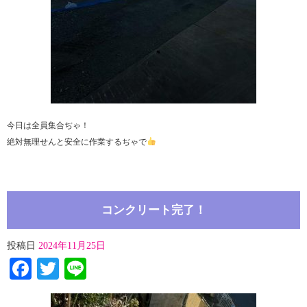
今日は全員集合ぢゃ！
絶対無理せんと安全に作業するぢゃで
コンクリート完了！
投稿日
2024年11月25日
Facebook
Twitter
Line