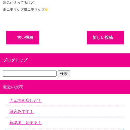
寒気が迫ってるけど、
雨ニモマケズ風ニモマケズ
←
古い投稿
新しい投稿
→
ブログトップ
最近の投稿
さぁ埋め戻しだ！
追込みです！
新現場 始まる！